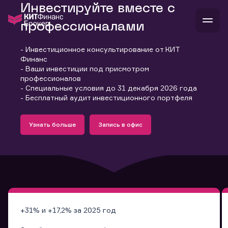
Инвестируйте вместе с
профессионалами
- Инвестиционное консультирование от КИТ
В
Финанс
Войти
Стать клиентом
- Ваши инвестиции под присмотром
Л
профессионалов
- Специальные условия до 31 декабря 2026 года
В
В
В
инвестиции
- Бесплатный аудит инвестиционного портфеля
банкам и компаниям
Подробнее
Запись в офис
о компании
Узнать больше
Запись в офис
поддержка
Узнать больше
Запись в офис
и
о 
п
тарифы
с 
н
и
г
к
т
ан
ка
н
и
п
ба
м
у
во
до
р
о
д
+31% и +17,2% за 2025 год