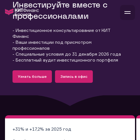
Инвестируйте вместе с
профессионалами
- Инвестиционное консультирование от КИТ
В
Финанс
Войти
Стать клиентом
- Ваши инвестиции под присмотром
Л
профессионалов
- Специальные условия до 31 декабря 2026 года
В
В
В
инвестиции
- Бесплатный аудит инвестиционного портфеля
банкам и компаниям
Подробнее
Запись в офис
о компании
Узнать больше
Запись в офис
поддержка
Узнать больше
Запись в офис
и
о 
п
тарифы
с 
н
и
г
к
т
ан
ка
н
и
п
ба
м
у
во
до
р
о
д
+31% и +17,2% за 2025 год