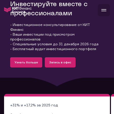
Инвестируйте вместе с
профессионалами
- Инвестиционное консультирование от КИТ
В
Финанс
Войти
Стать клиентом
- Ваши инвестиции под присмотром
Л
профессионалов
- Специальные условия до 31 декабря 2026 года
В
В
В
инвестиции
- Бесплатный аудит инвестиционного портфеля
банкам и компаниям
Подробнее
Запись в офис
о компании
Узнать больше
Запись в офис
поддержка
Узнать больше
Запись в офис
и
о 
п
тарифы
с 
н
и
г
к
т
ан
ка
н
и
п
ба
м
у
во
до
р
о
д
+31% и +17,2% за 2025 год