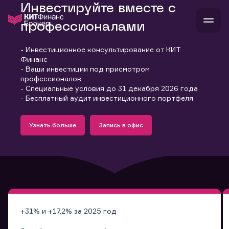
Инвестируйте вместе с
профессионалами
- Инвестиционное консультирование от КИТ
В
Финанс
Войти
Стать клиентом
- Ваши инвестиции под присмотром
Л
профессионалов
- Специальные условия до 31 декабря 2026 года
В
В
В
инвестиции
- Бесплатный аудит инвестиционного портфеля
банкам и компаниям
Подробнее
Запись в офис
о компании
Узнать больше
Запись в офис
поддержка
Узнать больше
Запись в офис
и
о 
п
тарифы
с 
н
и
г
к
т
ан
ка
н
и
п
ба
м
у
во
до
р
о
д
+31% и +17,2% за 2025 год