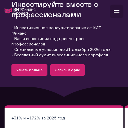
Инвестируйте вместе с
профессионалами
- Инвестиционное консультирование от КИТ
В
Финанс
Войти
Стать клиентом
- Ваши инвестиции под присмотром
Л
профессионалов
- Специальные условия до 31 декабря 2026 года
В
В
В
инвестиции
- Бесплатный аудит инвестиционного портфеля
банкам и компаниям
Подробнее
Запись в офис
о компании
Узнать больше
Запись в офис
поддержка
Узнать больше
Запись в офис
и
о 
п
тарифы
с 
н
и
г
к
т
ан
ка
н
и
п
ба
м
у
во
до
р
о
д
+31% и +17,2% за 2025 год