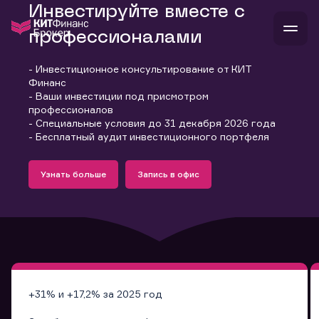
Инвестируйте вместе с
профессионалами
- Инвестиционное консультирование от КИТ
В
Финанс
Войти
Стать клиентом
- Ваши инвестиции под присмотром
Л
профессионалов
- Специальные условия до 31 декабря 2026 года
В
В
В
инвестиции
- Бесплатный аудит инвестиционного портфеля
банкам и компаниям
Подробнее
Запись в офис
о компании
Узнать больше
Запись в офис
поддержка
Узнать больше
Запись в офис
и
о 
п
тарифы
с 
н
и
г
к
т
ан
ка
н
и
п
ба
м
у
во
до
р
о
д
+31% и +17,2% за 2025 год