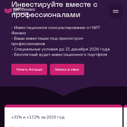
Инвестируйте вместе с
профессионалами
- Инвестиционное консультирование от КИТ
В
Финанс
Войти
Стать клиентом
- Ваши инвестиции под присмотром
Л
профессионалов
- Специальные условия до 31 декабря 2026 года
В
В
В
инвестиции
- Бесплатный аудит инвестиционного портфеля
банкам и компаниям
Подробнее
Запись в офис
о компании
Узнать больше
Запись в офис
поддержка
Узнать больше
Запись в офис
и
о 
п
тарифы
с 
н
и
г
к
т
ан
ка
н
и
п
ба
м
у
во
до
р
о
д
+31% и +17,2% за 2025 год