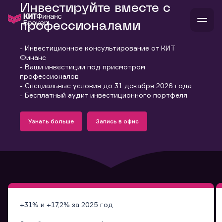
Инвестируйте вместе с
профессионалами
- Инвестиционное консультирование от КИТ
В
Финанс
Войти
Стать клиентом
- Ваши инвестиции под присмотром
Л
профессионалов
- Специальные условия до 31 декабря 2026 года
В
В
В
инвестиции
- Бесплатный аудит инвестиционного портфеля
банкам и компаниям
Подробнее
Запись в офис
о компании
Узнать больше
Запись в офис
поддержка
Узнать больше
Запись в офис
и
о 
п
тарифы
с 
н
и
г
к
т
ан
ка
н
и
п
ба
м
у
во
до
р
о
д
+31% и +17,2% за 2025 год