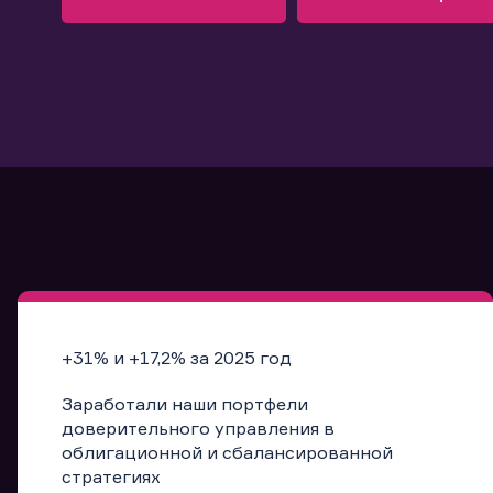
Узнать больше
Запись в офис
Подробнее
Запись в офис
+31% и +17,2% за 2025 год
Заработали наши портфели
доверительного управления в
облигационной и сбалансированной
стратегиях