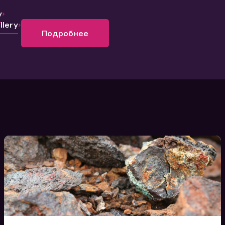
y
lery
Подробнее