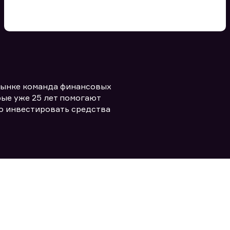
Вы можете добавить файл
формата doc, xls, pdf, txt, не
превышающий размера 5мб
рынке команда финансовых
ые уже 25 лет помогают
Заполняя форму вы даете согласие
о инвестировать средства
политикой конфиденциальности и
править заявку
правилами