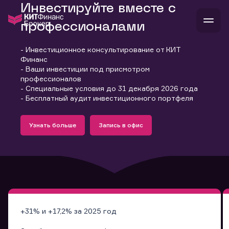
Инвестируйте вместе с
профессионалами
- Инвестиционное консультирование от КИТ
В
Финанс
Войти
Стать клиентом
- Ваши инвестиции под присмотром
Л
профессионалов
- Специальные условия до 31 декабря 2026 года
В
В
В
инвестиции
- Бесплатный аудит инвестиционного портфеля
банкам и компаниям
Подробнее
Запись в офис
о компании
Узнать больше
Запись в офис
поддержка
Узнать больше
Запись в офис
и
о 
п
тарифы
с 
н
и
г
к
т
ан
ка
н
и
п
ба
м
у
во
до
р
о
д
+31% и +17,2% за 2025 год