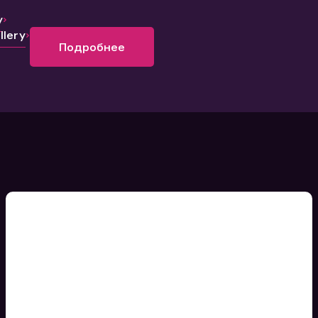
y
lery
Подробнее