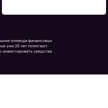
Вы можете добавить файл
формата doc, xls, pdf, txt, не
превышающий размера 5мб
рынке команда финансовых
Заполняя форму вы даете согласие
политикой конфиденциальности и
править заявку
ые уже 25 лет помогают
правилами
о инвестировать средства