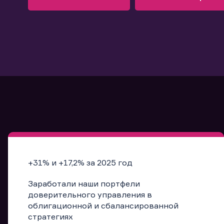
Узнать больше
Запись в офис
Подробнее
Запись в офис
+31% и +17,2% за 2025 год
Заработали наши портфели
доверительного управления в
облигационной и сбалансированной
стратегиях