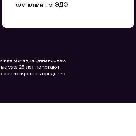
мментарий
компании по ЭДО
Вы можете добавить файл
формата doc, xls, pdf, txt, не
превышающий размера 5мб
рынке команда финансовых
ые уже 25 лет помогают
Заполняя форму вы даете согласие
политикой конфиденциальности и
о инвестировать средства
править заявку
правилами