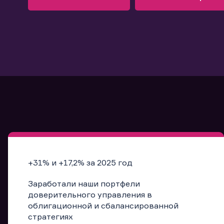
Узнать больше
Запись в офис
Подробнее
Запись в офис
+31% и +17,2% за 2025 год
Заработали наши портфели
доверительного управления в
облигационной и сбалансированной
стратегиях