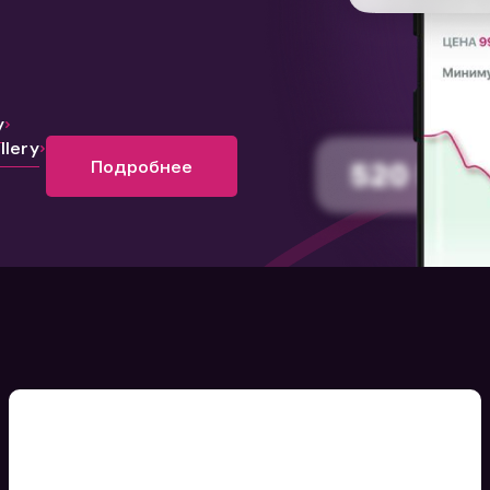
y
lery
Подробнее