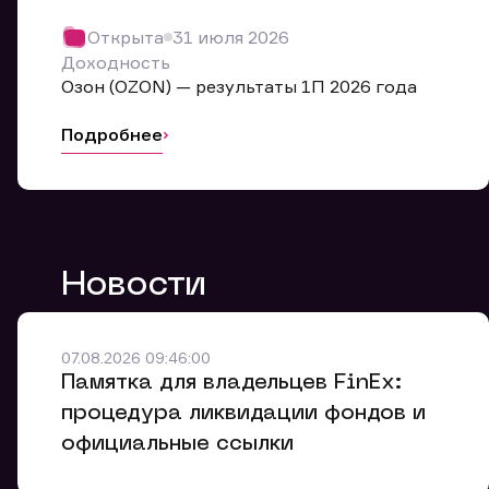
Обр
Открыта
31 июля 2026
Мы буде
Доходность
Оставьте
Озон (OZON) — результаты 1П 2026 года
ближайш
Подробнее
Но
Ф
Новости
Em
Обр
Обр
Обр
Заяв
Мо
07.08.2026 09:46:00
Спасибо
Спасибо
Памятка для владельцев FinEx:
Ваше об
Спасибо!
ближайш
ближайш
процедура ликвидации фондов и
Ко
официальные ссылки