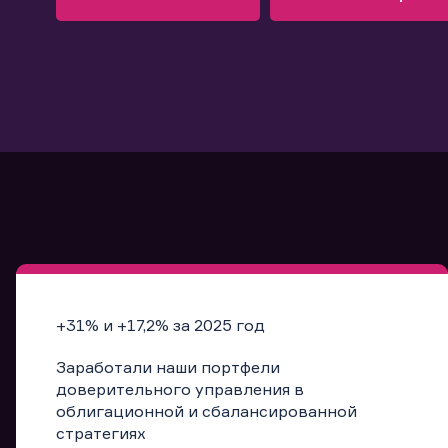
Узнать больше
Запись в офис
Подробнее
Запись в офис
+31% и +17,2% за 2025 год
Заработали наши портфели
доверительного управления в
облигационной и сбалансированной
стратегиях