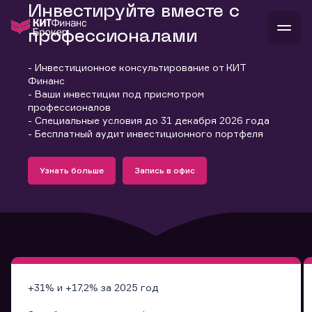
Инвестируйте вместе с
профессионалами
- Инвестиционное консультирование от КИТ
В
Финанс
Войти
Стать клиентом
- Ваши инвестиции под присмотром
Л
профессионалов
- Специальные условия до 31 декабря 2026 года
В
В
В
инвестиции
- Бесплатный аудит инвестиционного портфеля
банкам и компаниям
Подробнее
Запись в офис
о компании
Узнать больше
Запись в офис
поддержка
Узнать больше
Запись в офис
и
о 
п
тарифы
с 
н
и
г
к
т
ан
ка
н
и
п
ба
м
у
во
до
р
о
д
+31% и +17,2% за 2025 год