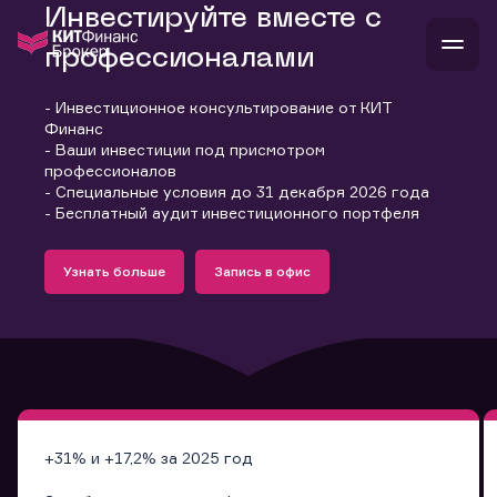
Инвестируйте вместе с
профессионалами
- Инвестиционное консультирование от КИТ
В
Финанс
Войти
Стать клиентом
- Ваши инвестиции под присмотром
Л
профессионалов
- Специальные условия до 31 декабря 2026 года
В
В
В
инвестиции
- Бесплатный аудит инвестиционного портфеля
банкам и компаниям
Подробнее
Запись в офис
о компании
Узнать больше
Запись в офис
поддержка
Узнать больше
Запись в офис
и
о 
п
тарифы
с 
н
и
г
к
т
ан
ка
н
и
п
ба
м
у
во
до
р
о
д
+31% и +17,2% за 2025 год