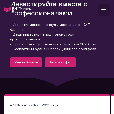
Инвестируйте вместе с
профессионалами
- Инвестиционное консультирование от КИТ
В
Финанс
Войти
Стать клиентом
- Ваши инвестиции под присмотром
Л
профессионалов
- Специальные условия до 31 декабря 2026 года
В
В
В
инвестиции
- Бесплатный аудит инвестиционного портфеля
банкам и компаниям
Подробнее
Запись в офис
о компании
Узнать больше
Запись в офис
поддержка
Узнать больше
Запись в офис
и
о 
п
тарифы
с 
н
и
г
к
т
ан
ка
н
и
п
ба
м
у
во
до
р
о
д
+31% и +17,2% за 2025 год