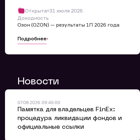
Обр
Открыта
31 июля 2026
Мы буде
Доходность
Оставьте
Озон (OZON) — результаты 1П 2026 года
ближайш
Подробнее
Но
Ф
Новости
Em
Обр
Обр
Обр
Заяв
Мо
07.08.2026 09:46:00
Спасибо
Спасибо
Памятка для владельцев FinEx:
Ваше об
Спасибо!
ближайш
ближайш
процедура ликвидации фондов и
Ко
официальные ссылки