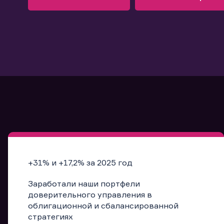
Узнать больше
Запись в офис
Подробнее
Запись в офис
+31% и +17,2% за 2025 год
Заработали наши портфели
доверительного управления в
облигационной и сбалансированной
стратегиях