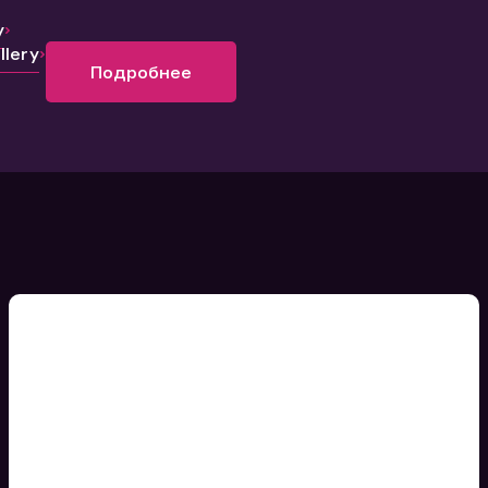
y
lery
Подробнее