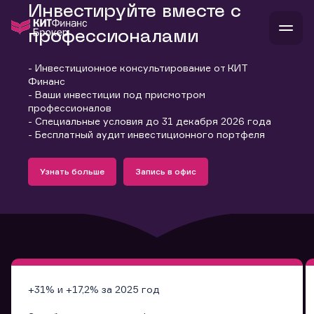
Инвестируйте вместе с
профессионалами
- Инвестиционное консультирование от КИТ
В
Финанс
Войти
Стать клиентом
- Ваши инвестиции под присмотром
Л
профессионалов
- Специальные условия до 31 декабря 2026 года
В
В
В
инвестиции
- Бесплатный аудит инвестиционного портфеля
банкам и компаниям
Подробнее
Запись в офис
о компании
Узнать больше
Запись в офис
поддержка
Узнать больше
Запись в офис
и
о 
п
тарифы
с 
н
и
г
к
т
ан
ка
н
и
п
ба
м
у
во
до
р
о
д
+31% и +17,2% за 2025 год