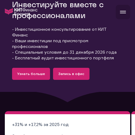
Инвестируйте вместе с
профессионалами
- Инвестиционное консультирование от КИТ
В
Финанс
Войти
Стать клиентом
- Ваши инвестиции под присмотром
Л
профессионалов
- Специальные условия до 31 декабря 2026 года
В
В
В
инвестиции
- Бесплатный аудит инвестиционного портфеля
банкам и компаниям
Подробнее
Запись в офис
о компании
Узнать больше
Запись в офис
поддержка
Узнать больше
Запись в офис
и
о 
п
тарифы
с 
н
и
г
к
т
ан
ка
н
и
п
ба
м
у
во
до
р
о
д
+31% и +17,2% за 2025 год