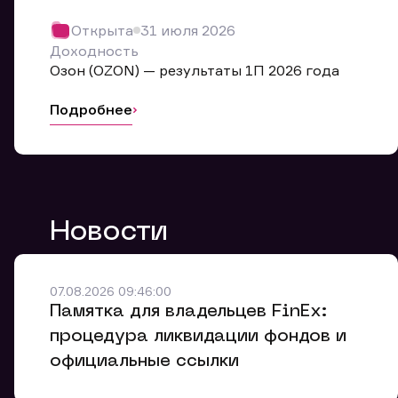
Обр
Открыта
31 июля 2026
Мы буде
Доходность
Оставьте
Озон (OZON) — результаты 1П 2026 года
ближайш
Подробнее
Но
Ф
Новости
Em
Обр
Обр
Обр
Заяв
Мо
07.08.2026 09:46:00
Спасибо
Спасибо
Памятка для владельцев FinEx:
Ваше об
Спасибо!
ближайш
ближайш
процедура ликвидации фондов и
Ко
официальные ссылки