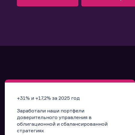
Узнать больше
Запись в офис
Подробнее
Запись в офис
+31% и +17,2% за 2025 год
Заработали наши портфели
доверительного управления в
облигационной и сбалансированной
стратегиях