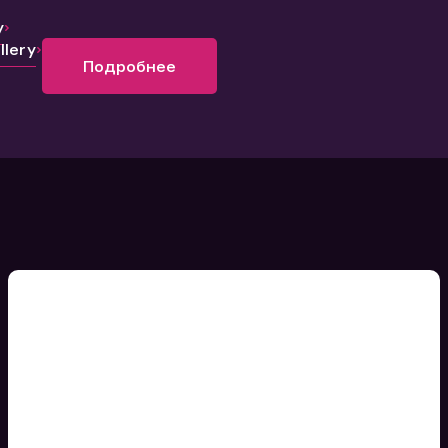
y
lery
Подробнее