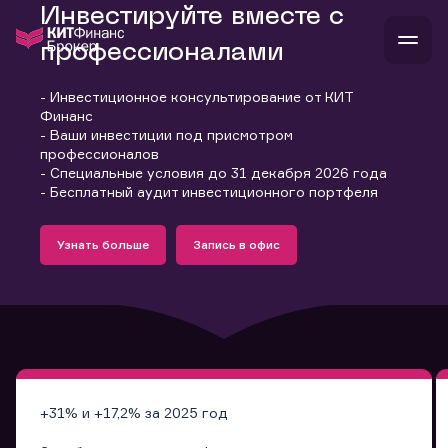
Инвестируйте вместе с
профессионалами
- Инвестиционное консультирование от КИТ
В
Финанс
Войти
Стать клиентом
- Ваши инвестиции под присмотром
Л
профессионалов
- Специальные условия до 31 декабря 2026 года
В
В
В
инвестиции
- Бесплатный аудит инвестиционного портфеля
банкам и компаниям
Подробнее
Запись в офис
о компании
Узнать больше
Запись в офис
поддержка
Узнать больше
Запись в офис
и
о 
п
тарифы
с 
н
и
г
к
т
ан
ка
н
и
п
ба
м
у
во
до
р
о
д
+31% и +17,2% за 2025 год