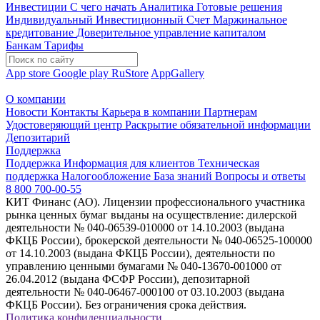
Инвестиции
С чего начать
Аналитика
Готовые решения
Индивидуальный Инвестиционный Счет
Маржинальное
кредитование
Доверительное управление капиталом
Банкам
Тарифы
App store
Google play
RuStore
AppGallery
О компании
Новости
Контакты
Карьера в компании
Партнерам
Удостоверяющий центр
Раскрытие обязательной информации
Депозитарий
Поддержка
Поддержка
Информация для клиентов
Техническая
поддержка
Налогообложение
База знаний
Вопросы и ответы
8 800 700-00-55
КИТ Финанс (АО). Лицензии профессионального участника
рынка ценных бумаг выданы на осуществление: дилерской
деятельности № 040-06539-010000 от 14.10.2003 (выдана
ФКЦБ России), брокерской деятельности № 040-06525-100000
от 14.10.2003 (выдана ФКЦБ России), деятельности по
управлению ценными бумагами № 040-13670-001000 от
26.04.2012 (выдана ФСФР России), депозитарной
деятельности № 040-06467-000100 от 03.10.2003 (выдана
ФКЦБ России). Без ограничения срока действия.
Политика конфиденциальности