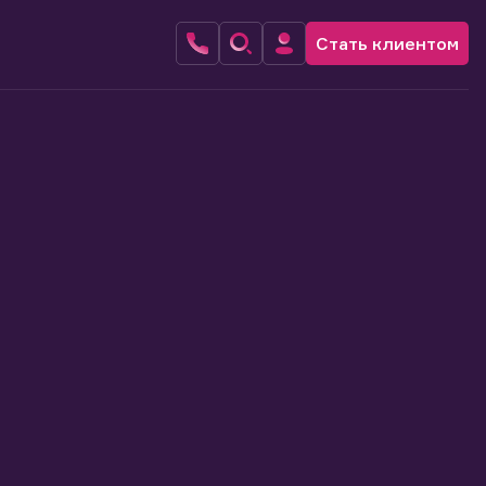
Стать клиентом
Личный кабинет
В
Стать клиентом
Л
В
В
В
и
о
п
с
н
и
Узнайте больше об
В КИТе первичка без
г
к
т
инвестициях
комиссии
а
к
н
Подписаться
Подробнее
и
п
б
м
у
в
д
р
о
д