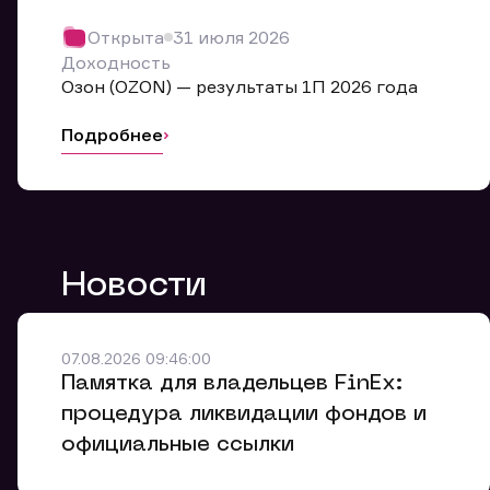
Обр
Открыта
31 июля 2026
Мы буде
Доходность
Оставьте
Озон (OZON) — результаты 1П 2026 года
ближайш
Подробнее
Но
Ф
Новости
Em
Обр
Обр
Обр
Заяв
Мо
07.08.2026 09:46:00
Спасибо
Спасибо
Памятка для владельцев FinEx:
Ваше об
Спасибо!
ближайш
ближайш
процедура ликвидации фондов и
Ко
официальные ссылки