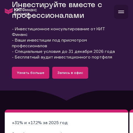
Инвестируйте вместе с
профессионалами
- Инвестиционное консультирование от КИТ
В
Финанс
Войти
Стать клиентом
- Ваши инвестиции под присмотром
Л
профессионалов
- Специальные условия до 31 декабря 2026 года
В
В
В
инвестиции
- Бесплатный аудит инвестиционного портфеля
банкам и компаниям
Подробнее
Запись в офис
о компании
Узнать больше
Запись в офис
поддержка
Узнать больше
Запись в офис
и
о 
п
тарифы
с 
н
и
г
к
т
ан
ка
н
и
п
ба
м
у
во
до
р
о
д
+31% и +17,2% за 2025 год