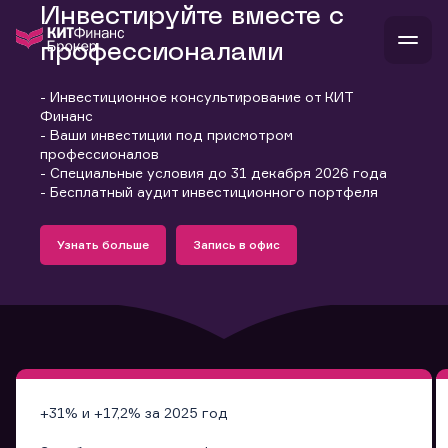
Инвестируйте вместе с
профессионалами
- Инвестиционное консультирование от КИТ
В
Финанс
Войти
Стать клиентом
- Ваши инвестиции под присмотром
Л
профессионалов
- Специальные условия до 31 декабря 2026 года
В
В
В
инвестиции
- Бесплатный аудит инвестиционного портфеля
банкам и компаниям
Подробнее
Запись в офис
о компании
Узнать больше
Запись в офис
поддержка
Узнать больше
Запись в офис
и
о 
п
тарифы
с 
н
и
г
к
т
ан
ка
н
и
п
ба
м
у
во
до
р
о
д
+31% и +17,2% за 2025 год