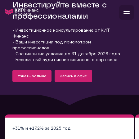
Инвестируйте вместе с
профессионалами
- Инвестиционное консультирование от КИТ
В
Финанс
Войти
Стать клиентом
- Ваши инвестиции под присмотром
Л
профессионалов
- Специальные условия до 31 декабря 2026 года
В
В
В
инвестиции
- Бесплатный аудит инвестиционного портфеля
банкам и компаниям
Подробнее
Запись в офис
о компании
Узнать больше
Запись в офис
поддержка
Узнать больше
Запись в офис
и
о 
п
тарифы
с 
н
и
г
к
т
ан
ка
н
и
п
ба
м
у
во
до
р
о
д
+31% и +17,2% за 2025 год