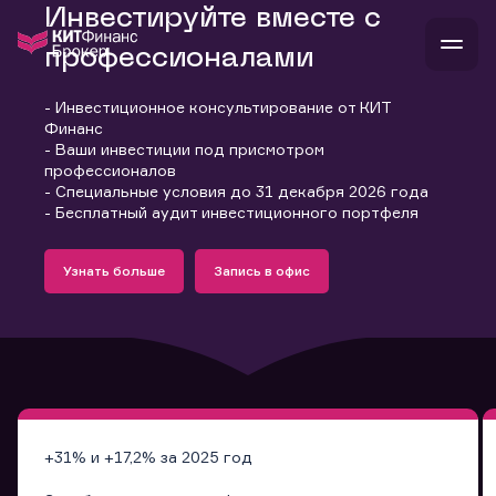
Инвестируйте вместе с
профессионалами
- Инвестиционное консультирование от КИТ
В
Финанс
Войти
Стать клиентом
- Ваши инвестиции под присмотром
Л
профессионалов
- Специальные условия до 31 декабря 2026 года
В
В
В
инвестиции
- Бесплатный аудит инвестиционного портфеля
банкам и компаниям
Подробнее
Запись в офис
о компании
Узнать больше
Запись в офис
поддержка
Узнать больше
Запись в офис
и
о 
п
тарифы
с 
н
и
г
к
т
ан
ка
н
и
п
ба
м
у
во
до
р
о
д
+31% и +17,2% за 2025 год