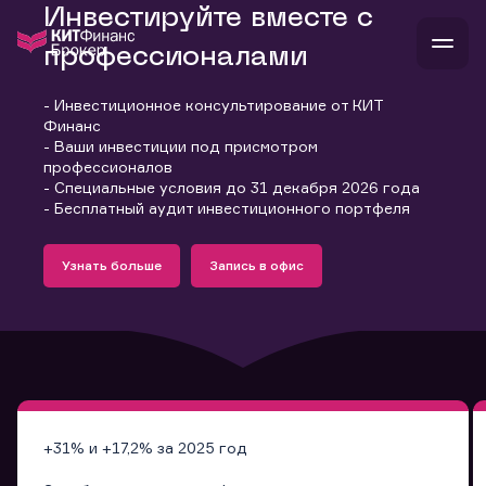
Инвестируйте вместе с
профессионалами
- Инвестиционное консультирование от КИТ
В
Финанс
Войти
Стать клиентом
- Ваши инвестиции под присмотром
Л
профессионалов
- Специальные условия до 31 декабря 2026 года
В
В
В
инвестиции
- Бесплатный аудит инвестиционного портфеля
банкам и компаниям
Подробнее
Запись в офис
о компании
Узнать больше
Запись в офис
поддержка
Узнать больше
Запись в офис
и
о 
п
тарифы
с 
н
и
г
к
т
ан
ка
н
и
п
ба
м
у
во
до
р
о
д
+31% и +17,2% за 2025 год