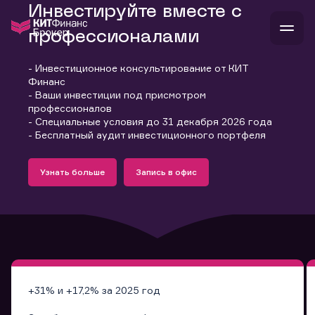
Инвестируйте вместе с
профессионалами
- Инвестиционное консультирование от КИТ
В
Финанс
Войти
Стать клиентом
- Ваши инвестиции под присмотром
Л
профессионалов
- Специальные условия до 31 декабря 2026 года
В
В
В
инвестиции
- Бесплатный аудит инвестиционного портфеля
банкам и компаниям
Подробнее
Запись в офис
о компании
Узнать больше
Запись в офис
поддержка
Узнать больше
Запись в офис
и
о 
п
тарифы
с 
н
и
г
к
т
ан
ка
н
и
п
ба
м
у
во
до
р
о
д
+31% и +17,2% за 2025 год