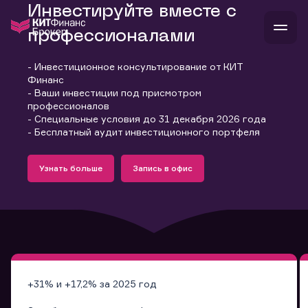
Инвестируйте вместе с
профессионалами
- Инвестиционное консультирование от КИТ
В
Финанс
Войти
Стать клиентом
- Ваши инвестиции под присмотром
Л
профессионалов
- Специальные условия до 31 декабря 2026 года
В
В
В
инвестиции
- Бесплатный аудит инвестиционного портфеля
банкам и компаниям
Подробнее
Запись в офис
о компании
Узнать больше
Запись в офис
поддержка
Узнать больше
Запись в офис
и
о 
п
тарифы
с 
н
и
г
к
т
ан
ка
н
и
п
ба
м
у
во
до
р
о
д
+31% и +17,2% за 2025 год