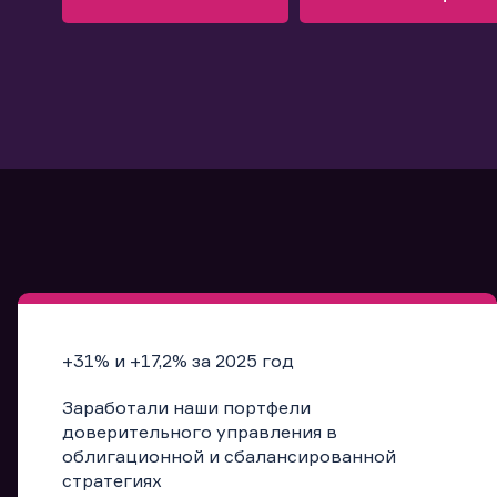
Узнать больше
Запись в офис
Подробнее
Запись в офис
+31% и +17,2% за 2025 год
Заработали наши портфели
доверительного управления в
облигационной и сбалансированной
стратегиях