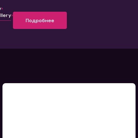
y
lery
Подробнее