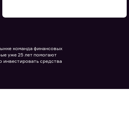
Вы можете добавить файл
формата doc, xls, pdf, txt, не
превышающий размера 5мб
рынке команда финансовых
Заполняя форму вы даете согласие
политикой конфиденциальности и
править заявку
ые уже 25 лет помогают
правилами
о инвестировать средства