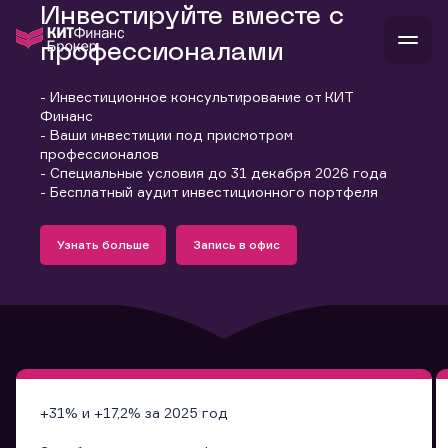
Инвестируйте вместе с
профессионалами
- Инвестиционное консультирование от КИТ
В
Финанс
Войти
Стать клиентом
- Ваши инвестиции под присмотром
Л
профессионалов
- Специальные условия до 31 декабря 2026 года
В
В
В
инвестиции
- Бесплатный аудит инвестиционного портфеля
банкам и компаниям
Подробнее
Запись в офис
о компании
Узнать больше
Запись в офис
поддержка
Узнать больше
Запись в офис
и
о 
п
тарифы
с 
н
и
г
к
т
ан
ка
н
и
п
ба
м
у
во
до
р
о
д
+31% и +17,2% за 2025 год