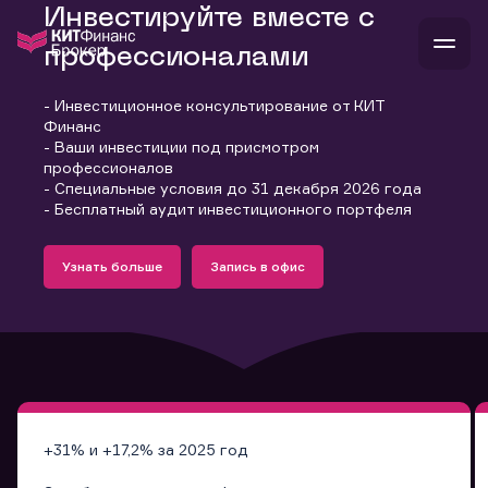
Инвестируйте вместе с
профессионалами
- Инвестиционное консультирование от КИТ
В
Финанс
Войти
Стать клиентом
- Ваши инвестиции под присмотром
Л
профессионалов
- Специальные условия до 31 декабря 2026 года
В
В
В
инвестиции
- Бесплатный аудит инвестиционного портфеля
банкам и компаниям
Подробнее
Запись в офис
о компании
Узнать больше
Запись в офис
поддержка
Узнать больше
Запись в офис
и
о 
п
тарифы
с 
н
и
г
к
т
ан
ка
н
и
п
ба
м
у
во
до
р
о
д
+31% и +17,2% за 2025 год