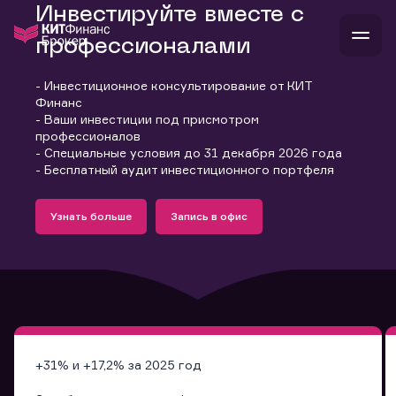
Инвестируйте вместе с
профессионалами
- Инвестиционное консультирование от КИТ
В
Финанс
Войти
Стать клиентом
- Ваши инвестиции под присмотром
Л
профессионалов
- Специальные условия до 31 декабря 2026 года
В
В
В
инвестиции
- Бесплатный аудит инвестиционного портфеля
банкам и компаниям
Подробнее
Запись в офис
о компании
Узнать больше
Запись в офис
поддержка
Узнать больше
Запись в офис
и
о 
п
тарифы
с 
н
и
г
к
т
ан
ка
н
и
п
ба
м
у
во
до
р
о
д
+31% и +17,2% за 2025 год