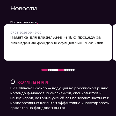
Email
Новости
Мобильный телефон
Заявка на предоставление
Обращение в компанию
Обращение в компанию
Обращение в компанию
Посмотреть все
информации.
Комментарий
Спасибо! Ваше сообщение успешно отправлено. Мы
Спасибо! Ваше сообщение успешно отправлено. Мы
07.08.2026 09:46:00
Ваше обращение отправлено в компанию.
свяжемся с Вами в ближайшее время.
свяжемся с Вами в ближайшее время.
Спасибо! Ваша заявка успешно отправлена.
Памятка для владельцев FinEx: процедура
ликвидации фондов и официальные ссылки
Вы можете добавить файл формата doc, xls, pdf, txt,
не превышающий размера 5мб
О
компании
Отправить заявку
КИТ Финанс Брокер — ведущая на российском рынке
команда финансовых аналитиков, специалистов и
Заполняя форму вы даете
менеджеров, которые уже 25 лет помогают частным и
согласие с
политикой
корпоративным клиентам эффективно инвестировать
конфиденциальности и
средства на фондовом рынке.
правилами