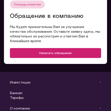
Помощь клиентам
Обращение в компанию
Мы будем признательны Вам за улучшение
качества обслуживания. Оставьте заявку здесь, мы
обязательно ее рассмотрим и ответим Вам в
ближайшее время.
Написать обращение
Инвестиции
Инвестиции
Банкам
С чего начать
Тарифы
Аналитика
Готовые решения
Индивидуальный Инвестиционный Счет
О компании