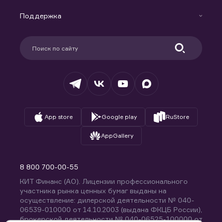
Маржинальное кредитование
Новости
Доверительное управление капиталом
Поддержка
Контакты
Карьера в компании
Поддержка
Партнерам
Информация для клиентов
Удостоверяющий центр
Техническая поддержка
Раскрытие обязательной информации
Налогообложение
Депозитарий
База знаний
Вопросы и ответы
App store
Google play
RuStore
AppGallery
8 800 700-00-55
КИТ Финанс (АО). Лицензии профессионального
участника рынка ценных бумаг выданы на
осуществление: дилерской деятельности № 040-
06539-010000 от 14.10.2003 (выдана ФКЦБ России),
брокерской деятельности № 040-06525-100000 от