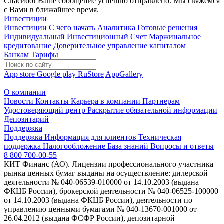
Спасибо! Ваше сообщение успешно отправлено. Мы свяжемся
с Вами в ближайшее время.
Инвестиции
Инвестиции
С чего начать
Аналитика
Готовые решения
Индивидуальный Инвестиционный Счет
Маржинальное
кредитование
Доверительное управление капиталом
Банкам
Тарифы
App store
Google play
RuStore
AppGallery
О компании
Новости
Контакты
Карьера в компании
Партнерам
Удостоверяющий центр
Раскрытие обязательной информации
Депозитарий
Поддержка
Поддержка
Информация для клиентов
Техническая
поддержка
Налогообложение
База знаний
Вопросы и ответы
8 800 700-00-55
КИТ Финанс (АО). Лицензии профессионального участника
рынка ценных бумаг выданы на осуществление: дилерской
деятельности № 040-06539-010000 от 14.10.2003 (выдана
ФКЦБ России), брокерской деятельности № 040-06525-100000
от 14.10.2003 (выдана ФКЦБ России), деятельности по
управлению ценными бумагами № 040-13670-001000 от
26.04.2012 (выдана ФСФР России), депозитарной