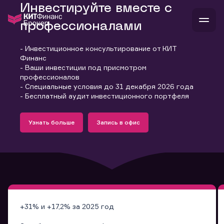
Инвестируйте вместе с
профессионалами
- Инвестиционное консультирование от КИТ
В
Финанс
Войти
Стать клиентом
- Ваши инвестиции под присмотром
Л
профессионалов
- Специальные условия до 31 декабря 2026 года
В
В
В
инвестиции
- Бесплатный аудит инвестиционного портфеля
банкам и компаниям
Подробнее
Запись в офис
о компании
Узнать больше
Запись в офис
поддержка
Узнать больше
Запись в офис
и
о 
п
тарифы
с 
н
и
г
к
т
ан
ка
н
и
п
ба
м
у
во
до
р
о
д
+31% и +17,2% за 2025 год