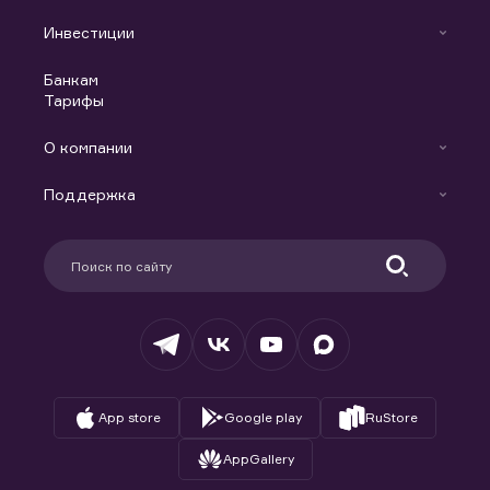
Инвестиции
Инвестиции
Банкам
С чего начать
Тарифы
Аналитика
Готовые решения
Индивидуальный Инвестиционный Счет
О компании
Маржинальное кредитование
Новости
Доверительное управление капиталом
Поддержка
Контакты
Карьера в компании
Поддержка
Партнерам
Информация для клиентов
Удостоверяющий центр
Техническая поддержка
Раскрытие обязательной информации
Налогообложение
Депозитарий
База знаний
Вопросы и ответы
App store
Google play
RuStore
AppGallery