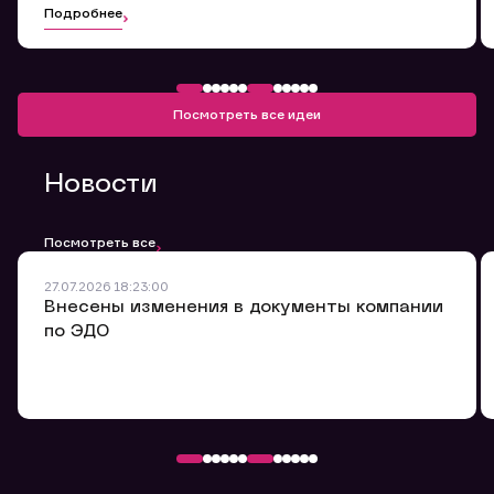
Подробнее
Обращение в компанию
Посмотреть все идеи
Мы будем признательны Вам за улучшение качества
обслуживания.
Оставьте заявку здесь, мы обязательно ее
Новости
рассмотрим и ответим Вам в ближайшее время.
Номер договора
Посмотреть все
27.07.2026 18:23:00
ФИО
Внесены изменения в документы компании
по ЭДО
Email
Мобильный телефон
Заявка на предоставление
Обращение в компанию
Обращение в компанию
Обращение в компанию
информации.
Комментарий
Спасибо! Ваше сообщение успешно отправлено. Мы
Спасибо! Ваше сообщение успешно отправлено. Мы
Ваше обращение отправлено в компанию.
свяжемся с Вами в ближайшее время.
свяжемся с Вами в ближайшее время.
Спасибо! Ваша заявка успешно отправлена.