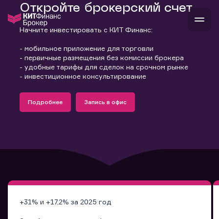
Откройте брокерский счет
Начните инвестировать с КИТ Финанс:
- мобильное приложение для торговли
В
Войти
Стать клиентом
- первичные размещения без комиссии брокера
- удобные тарифы для сделок на срочном рынке
Л
- инвестиционное консультирование
В
В
В
инвестиции
банкам и компаниям
Подробнее
Запись в офис
о компании
Узнать больше
Запись в офис
поддержка
Узнать больше
Запись в офис
и
о 
п
тарифы
с 
н
и
г
к
т
ан
ка
н
и
п
ба
м
у
во
до
р
о
д
+31% и +17,2% за 2025 год