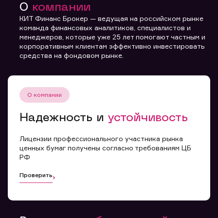
О
компании
КИТ Финанс Брокер — ведущая на российском рынке
команда финансовых аналитиков, специалистов и
менеджеров, которые уже 25 лет помогают частным и
Вы можете добавить файл формата doc, xls, pdf, txt,
корпоративным клиентам эффективно инвестировать
не превышающий размера 5мб
средства на фондовом рынке.
Отправить заявку
О компании
Заполняя форму вы даете
согласие с
политикой
Надежность и
устойчивость
конфиденциальности и
правилами
Лицензии профессионального участника рынка
ценных бумаг получены согласно требованиям ЦБ
РФ
Проверить