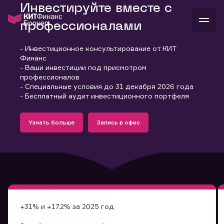
Инвестируйте вместе с
профессионалами
- Инвестиционное консультирование от КИТ
В
Финанс
Войти
Стать клиентом
- Ваши инвестиции под присмотром
Л
профессионалов
- Специальные условия до 31 декабря 2026 года
В
В
В
инвестиции
- Бесплатный аудит инвестиционного портфеля
банкам и компаниям
Подробнее
Запись в офис
о компании
Узнать больше
Запись в офис
поддержка
Узнать больше
Запись в офис
и
о 
п
тарифы
с 
н
и
г
к
т
ан
ка
н
и
п
ба
м
у
во
до
р
о
д
+31% и +17,2% за 2025 год