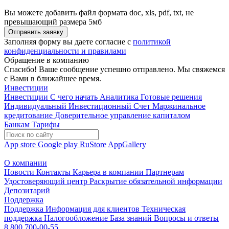
Вы можете добавить файл формата doc, xls, pdf, txt, не
превышающий размера 5мб
Отправить заявку
Заполняя форму вы даете согласие с
политикой
конфиденциальности и правилами
Обращение в компанию
Спасибо! Ваше сообщение успешно отправлено. Мы свяжемся
с Вами в ближайшее время.
Инвестиции
Инвестиции
С чего начать
Аналитика
Готовые решения
Индивидуальный Инвестиционный Счет
Маржинальное
кредитование
Доверительное управление капиталом
Банкам
Тарифы
App store
Google play
RuStore
AppGallery
О компании
Новости
Контакты
Карьера в компании
Партнерам
Удостоверяющий центр
Раскрытие обязательной информации
Депозитарий
Поддержка
Поддержка
Информация для клиентов
Техническая
поддержка
Налогообложение
База знаний
Вопросы и ответы
8 800 700-00-55