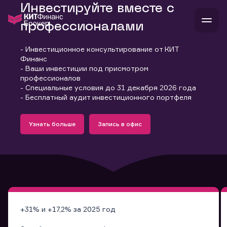
Инвестируйте вместе с
профессионалами
- Инвестиционное консультирование от КИТ
В
Финанс
Войти
Стать клиентом
- Ваши инвестиции под присмотром
Л
профессионалов
- Специальные условия до 31 декабря 2026 года
В
В
В
инвестиции
- Бесплатный аудит инвестиционного портфеля
банкам и компаниям
Подробнее
Запись в офис
о компании
Узнать больше
Запись в офис
поддержка
Узнать больше
Запись в офис
и
о 
п
тарифы
с 
н
и
г
к
т
ан
ка
н
и
п
ба
м
у
во
до
р
о
д
+31% и +17,2% за 2025 год