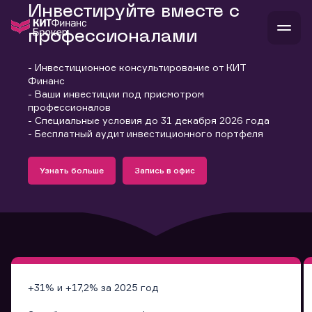
Инвестируйте вместе с
профессионалами
- Инвестиционное консультирование от КИТ
В
Финанс
Войти
Стать клиентом
- Ваши инвестиции под присмотром
Л
профессионалов
- Специальные условия до 31 декабря 2026 года
В
В
В
инвестиции
- Бесплатный аудит инвестиционного портфеля
банкам и компаниям
Подробнее
Запись в офис
о компании
Узнать больше
Запись в офис
поддержка
Узнать больше
Запись в офис
и
о 
п
тарифы
с 
н
и
г
к
т
ан
ка
н
и
п
ба
м
у
во
до
р
о
д
+31% и +17,2% за 2025 год