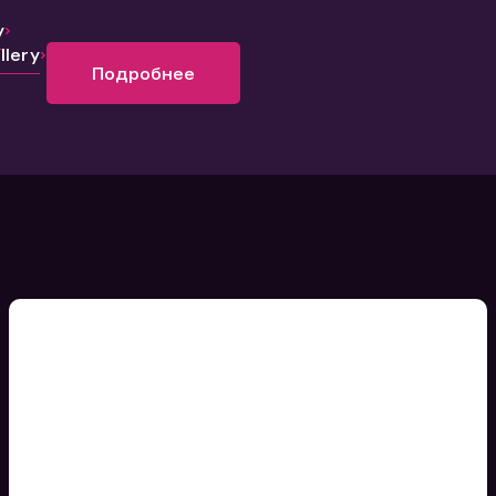
y
lery
Подробнее