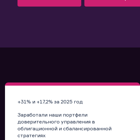
Узнать больше
Запись в офис
Подробнее
Запись в офис
+31% и +17,2% за 2025 год
Заработали наши портфели
доверительного управления в
облигационной и сбалансированной
стратегиях