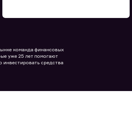
Вы можете добавить файл
формата doc, xls, pdf, txt, не
превышающий размера 5мб
рынке команда финансовых
Заполняя форму вы даете согласие
политикой конфиденциальности и
править заявку
ые уже 25 лет помогают
правилами
о инвестировать средства