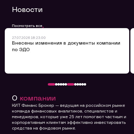
Новости
Посмотреть все
27.07.2026 18:23:00
Внесены изменения в документы компании
по ЭДО
Обращение в компанию
Мы будем признательны Вам за улучшение качества
обслуживания.
Оставьте заявку здесь, мы обязательно ее
О
компании
рассмотрим и ответим Вам в ближайшее время.
КИТ Финанс Брокер — ведущая на российском рынке
команда финансовых аналитиков, специалистов и
Номер договора
менеджеров, которые уже 25 лет помогают частным и
корпоративным клиентам эффективно инвестировать
средства на фондовом рынке.
ФИО