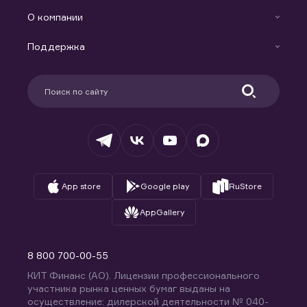
Готовые решения
Индивидуальный Инвестиционный Счет
О компании
Маржинальное кредитование
Новости
Доверительное управление капиталом
Поддержка
Контакты
Карьера в компании
Поддержка
Партнерам
Информация для клиентов
Удостоверяющий центр
Техническая поддержка
Раскрытие обязательной информации
Налогообложение
Депозитарий
База знаний
Вопросы и ответы
App store
Google play
RuStore
AppGallery
8 800 700-00-55
КИТ Финанс (АО). Лицензии профессионального
участника рынка ценных бумаг выданы на
осуществление: дилерской деятельности № 040-