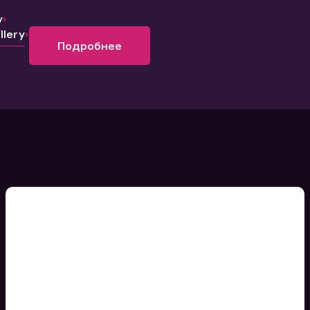
y
lery
Подробнее