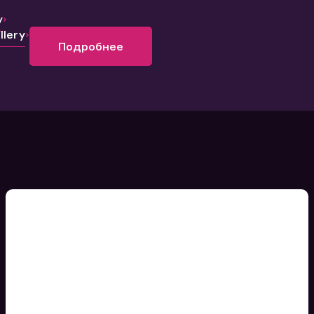
y
lery
Подробнее