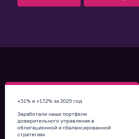
Узнать больше
Запись в офис
Подробнее
Запись в офис
+31% и +17,2% за 2025 год
Заработали наши портфели
доверительного управления в
облигационной и сбалансированной
стратегиях