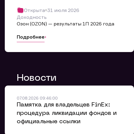
Обр
Открыта
31 июля 2026
Мы буде
Доходность
Оставьте
Озон (OZON) — результаты 1П 2026 года
ближайш
Подробнее
Но
Ф
Новости
Em
Обр
Обр
Обр
Заяв
Мо
07.08.2026 09:46:00
Спасибо
Спасибо
Памятка для владельцев FinEx:
Ваше об
Спасибо!
ближайш
ближайш
процедура ликвидации фондов и
Ко
официальные ссылки