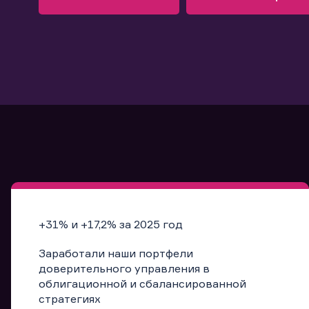
Узнать больше
Запись в офис
Подробнее
Запись в офис
+31% и +17,2% за 2025 год
Заработали наши портфели
доверительного управления в
облигационной и сбалансированной
стратегиях