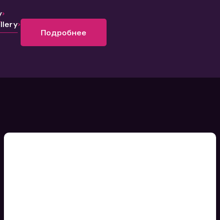
y
lery
Подробнее