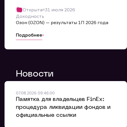
Обр
Открыта
31 июля 2026
Мы буде
Доходность
Оставьте
Озон (OZON) — результаты 1П 2026 года
ближайш
Подробнее
Но
Ф
Новости
Em
Обр
Обр
Обр
Заяв
Мо
07.08.2026 09:46:00
Спасибо
Спасибо
Памятка для владельцев FinEx:
Ваше об
Спасибо!
ближайш
ближайш
процедура ликвидации фондов и
Ко
официальные ссылки