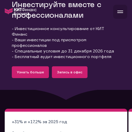
Инвестируйте вместе с
профессионалами
- Инвестиционное консультирование от КИТ
В
Финанс
Войти
Стать клиентом
- Ваши инвестиции под присмотром
Л
профессионалов
- Специальные условия до 31 декабря 2026 года
В
В
В
инвестиции
- Бесплатный аудит инвестиционного портфеля
банкам и компаниям
Подробнее
Запись в офис
о компании
Узнать больше
Запись в офис
поддержка
Узнать больше
Запись в офис
и
о 
п
тарифы
с 
н
и
г
к
т
ан
ка
н
и
п
ба
м
у
во
до
р
о
д
+31% и +17,2% за 2025 год