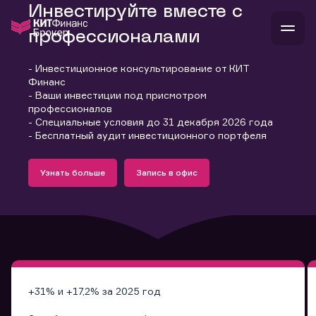
Инвестируйте вместе с
профессионалами
- Инвестиционное консультирование от КИТ
В
Финанс
Войти
Стать клиентом
- Ваши инвестиции под присмотром
Л
профессионалов
- Специальные условия до 31 декабря 2026 года
В
В
В
инвестиции
- Бесплатный аудит инвестиционного портфеля
банкам и компаниям
Подробнее
Запись в офис
о компании
Узнать больше
Запись в офис
поддержка
Узнать больше
Запись в офис
и
о 
п
тарифы
с 
н
и
г
к
т
ан
ка
н
и
п
ба
м
у
во
до
р
о
д
+31% и +17,2% за 2025 год