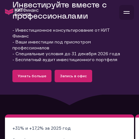
Инвестируйте вместе с
профессионалами
- Инвестиционное консультирование от КИТ
В
Финанс
Войти
Стать клиентом
- Ваши инвестиции под присмотром
Л
профессионалов
- Специальные условия до 31 декабря 2026 года
В
В
В
инвестиции
- Бесплатный аудит инвестиционного портфеля
банкам и компаниям
Подробнее
Запись в офис
о компании
Узнать больше
Запись в офис
поддержка
Узнать больше
Запись в офис
и
о 
п
тарифы
с 
н
и
г
к
т
ан
ка
н
и
п
ба
м
у
во
до
р
о
д
+31% и +17,2% за 2025 год